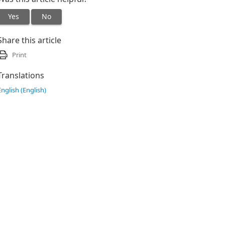
Yes
No
Share this article
Print
Translations
English (English)