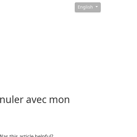
English
nnuler avec mon
Was this article helpful?